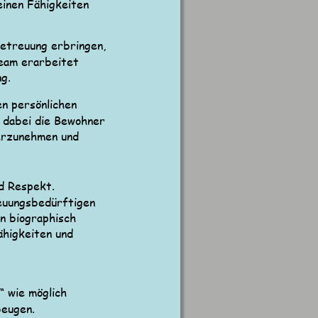
inen Fähigkeiten 
etreuung erbringen, 
eam erarbeitet 
ng.
n persönlichen 
 dabei die Bewohner 
hrzunehmen und 
d Respekt.
reuungsbedürftigen 
n biographisch 
ähigkeiten und 
 wie möglich 
beugen.