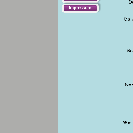
D
Da 
Be
Neb
Wir 