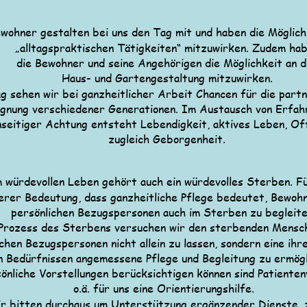
wohner gestalten bei uns den Tag mit und haben die Möglich
„alltagspraktischen Tätigkeiten“ mitzuwirken. Zudem hab
die Bewohner und seine Angehörigen die Möglichkeit an d
Haus- und Gartengestaltung mitzuwirken.
g sehen wir bei ganzheitlicher Arbeit Chancen für die partn
gnung verschiedener Generationen. Im Austausch von Erfah
seitiger Achtung entsteht Lebendigkeit, aktives Leben, Of
zugleich Geborgenheit.
 würdevollen Leben gehört auch ein würdevolles Sterben. Für
rer Bedeutung, dass ganzheitliche Pflege bedeutet, Bewohn
persönlichen Bezugspersonen auch im Sterben zu begleite
Prozess des Sterbens versuchen wir den sterbenden Mensch
ichen Bezugspersonen nicht allein zu lassen, sondern eine ih
n Bedürfnissen angemessene Pflege und Begleitung zu ermögl
sönliche Vorstellungen berücksichtigen können sind Patiente
o.ä. für uns eine Orientierungshilfe. 
r bitten durchaus um Unterstützung ergänzender Dienste, z