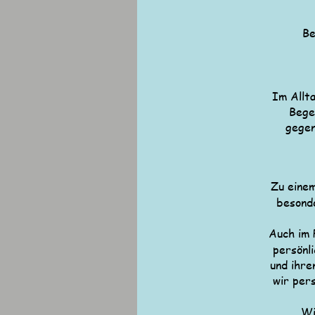
Be
Im Allta
Bege
gegen
Zu einem
besonde
Auch im 
persönl
und ihre
wir per
Wi